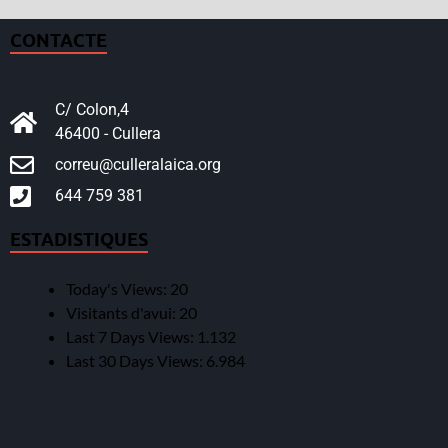
CONTACTE
C/ Colon,4
46400 - Cullera
correu@culleralaica.org
644 759 381
ESTADISTIQUES
Today's Views:
20
Visitants d'avui:
20
Last 7 Days Views:
1.132
Last 30 Days Views:
6.984