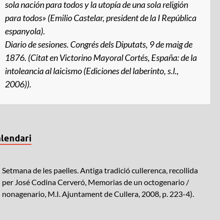
sola nación para todos y la utopía de una sola religión
para todos» (Emilio Castelar, president de la I República
espanyola).
Diario de sesiones
. Congrés dels Diputats, 9 de maig de
1876. (Citat en Victorino Mayoral Cortés,
España: de la
intoleancia al laicismo
(Ediciones del laberinto, s.l.,
2006)).
lendari
Setmana de les paelles. Antiga tradició cullerenca, recollida
per José Codina Cerveró, Memorias de un octogenario /
nonagenario, M.I. Ajuntament de Cullera, 2008, p. 223-4).