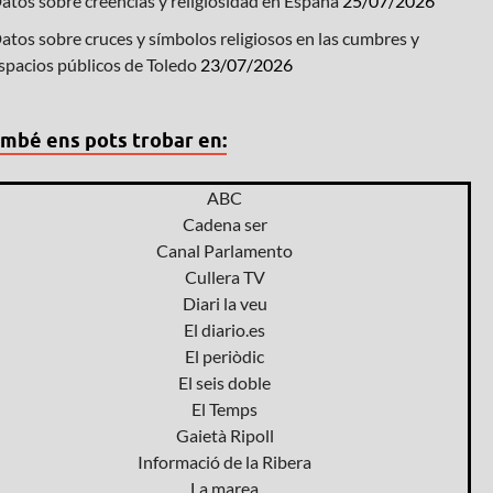
atos sobre creencias y religiosidad en España
25/07/2026
atos sobre cruces y símbolos religiosos en las cumbres y
spacios públicos de Toledo
23/07/2026
mbé ens pots trobar en:
ABC
Cadena ser
Canal Parlamento
Cullera TV
Diari la veu
El diario.es
El periòdic
El seis doble
El Temps
Gaietà Ripoll
Informació de la Ribera
La marea