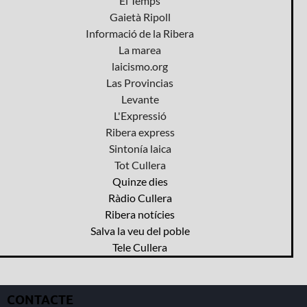
El Temps
Gaietà Ripoll
Informació de la Ribera
La marea
laicismo.org
Las Provincias
Levante
L'Expressió
Ribera express
Sintonía laica
Tot Cullera
Quinze dies
Ràdio Cullera
Ribera notícies
Salva la veu del poble
Tele Cullera
CONTACTE