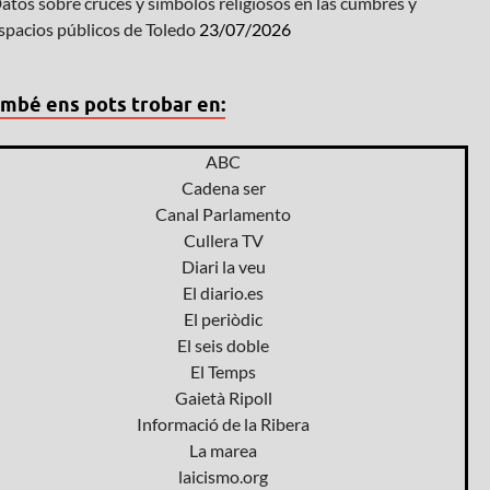
atos sobre cruces y símbolos religiosos en las cumbres y
spacios públicos de Toledo
23/07/2026
mbé ens pots trobar en:
ABC
Cadena ser
Canal Parlamento
Cullera TV
Diari la veu
El diario.es
El periòdic
El seis doble
El Temps
Gaietà Ripoll
Informació de la Ribera
La marea
laicismo.org