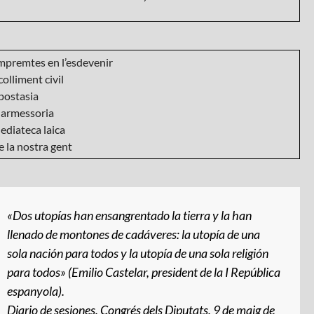
mpremtes en l’esdevenir
olliment civil
postasia
armessoria
ediateca laica
 la nostra gent
«Dos utopías han ensangrentado la tierra y la han
llenado de montones de cadáveres: la utopía de una
sola nación para todos y la utopía de una sola religión
para todos» (Emilio Castelar, president de la I República
espanyola).
Diario de sesiones
. Congrés dels Diputats, 9 de maig de