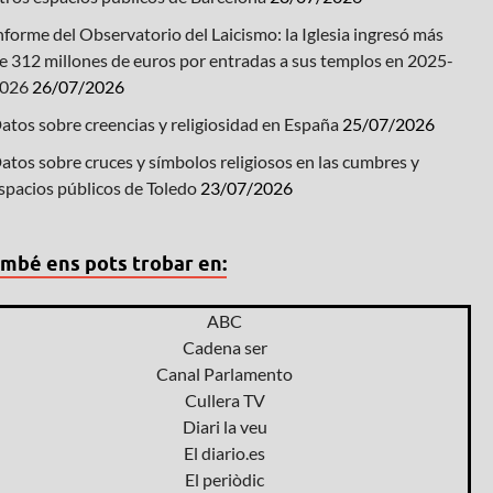
nforme del Observatorio del Laicismo: la Iglesia ingresó más
e 312 millones de euros por entradas a sus templos en 2025-
026
26/07/2026
atos sobre creencias y religiosidad en España
25/07/2026
atos sobre cruces y símbolos religiosos en las cumbres y
spacios públicos de Toledo
23/07/2026
mbé ens pots trobar en:
ABC
Cadena ser
Canal Parlamento
Cullera TV
Diari la veu
El diario.es
El periòdic