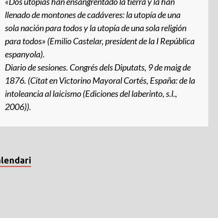
«Dos utopías han ensangrentado la tierra y la han
llenado de montones de cadáveres: la utopía de una
sola nación para todos y la utopía de una sola religión
para todos» (Emilio Castelar, president de la I República
espanyola).
Diario de sesiones
. Congrés dels Diputats, 9 de maig de
1876. (Citat en Victorino Mayoral Cortés,
España: de la
intoleancia al laicismo
(Ediciones del laberinto, s.l.,
2006)).
lendari