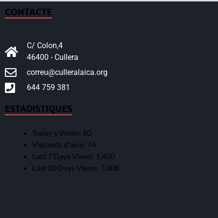
CONTACTE
C/ Colon,4
46400 - Cullera
correu@culleralaica.org
644 759 381
ESTADISTIQUES
Today's Views:
80
Visitants d'avui:
74
Last 7 Days Views:
1.400
Last 30 Days Views:
7.008