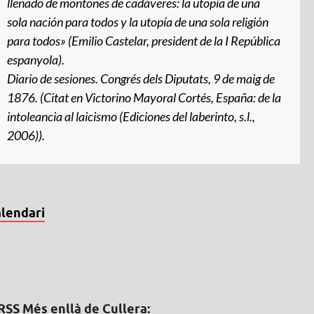
llenado de montones de cadáveres: la utopía de una
sola nación para todos y la utopía de una sola religión
para todos» (Emilio Castelar, president de la I República
espanyola).
Diario de sesiones
. Congrés dels Diputats, 9 de maig de
1876. (Citat en Victorino Mayoral Cortés,
España: de la
intoleancia al laicismo
(Ediciones del laberinto, s.l.,
2006)).
lendari
Més enllà de Cullera: