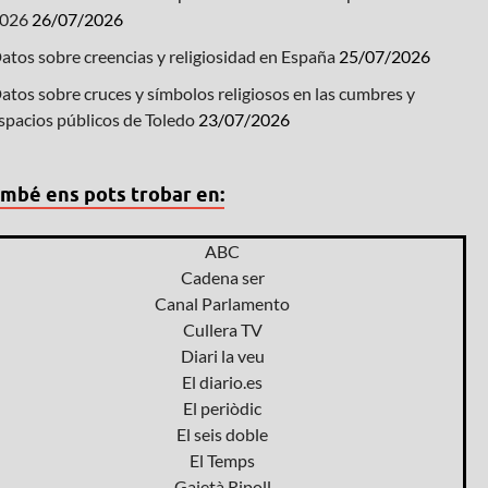
026
26/07/2026
atos sobre creencias y religiosidad en España
25/07/2026
atos sobre cruces y símbolos religiosos en las cumbres y
spacios públicos de Toledo
23/07/2026
mbé ens pots trobar en:
ABC
Cadena ser
Canal Parlamento
Cullera TV
Diari la veu
El diario.es
El periòdic
El seis doble
El Temps
Gaietà Ripoll