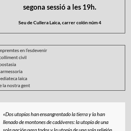
segona sessió a les 19h.
Seu de Cullera Laica, carrer colón núm 4
mpremtes en l’esdevenir
olliment civil
postasia
armessoria
ediateca laica
 la nostra gent
«Dos utopías han ensangrentado la tierra y la han
llenado de montones de cadáveres: la utopía de una
sola nación para todos y la utopía de una sola religión