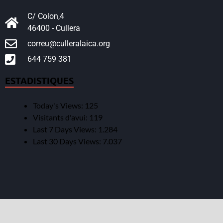
C/ Colon,4
46400 - Cullera
correu@culleralaica.org
644 759 381
ESTADISTIQUES
Today's Views:
125
Visitants d'avui:
119
Last 7 Days Views:
1.284
Last 30 Days Views:
7.037