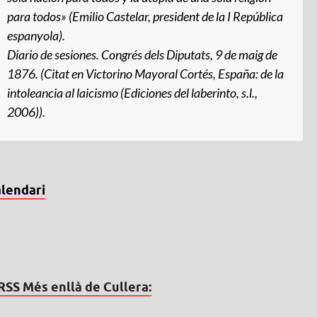
para todos» (Emilio Castelar, president de la I República
espanyola).
Diario de sesiones
. Congrés dels Diputats, 9 de maig de
1876. (Citat en Victorino Mayoral Cortés,
España: de la
intoleancia al laicismo
(Ediciones del laberinto, s.l.,
2006)).
lendari
Més enllà de Cullera: