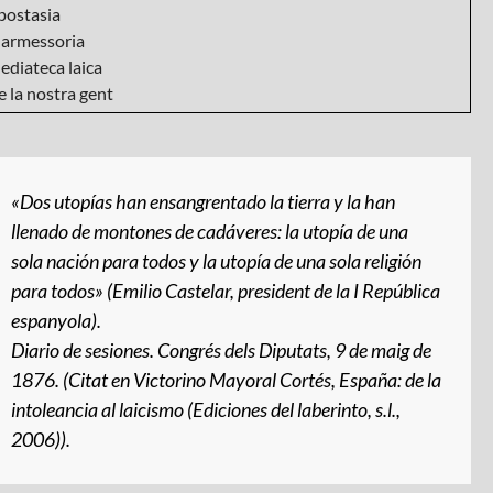
postasia
armessoria
ediateca laica
 la nostra gent
«Dos utopías han ensangrentado la tierra y la han
llenado de montones de cadáveres: la utopía de una
sola nación para todos y la utopía de una sola religión
para todos» (Emilio Castelar, president de la I República
espanyola).
Diario de sesiones
. Congrés dels Diputats, 9 de maig de
1876. (Citat en Victorino Mayoral Cortés,
España: de la
intoleancia al laicismo
(Ediciones del laberinto, s.l.,
2006)).