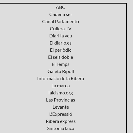
ABC
Cadena ser
Canal Parlamento
Cullera TV
Diari la veu
El diario.es
El periòdic
El seis doble
El Temps
Gaietà Ripoll
Informació de la Ribera
La marea
laicismo.org
Las Provincias
Levante
L'Expressió
Ribera express
Sintonía laica