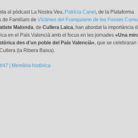
sta al pòdcast La Nostra Veu,
Patrícia Canet
, de la Plataforma
s de Familiars de
Víctimes del Franquisme de les Fosses Com
atiste Malonda
, de
Cullera Laica
, han abordat la importància d
ica en el País Valencià amb el focus en les jornades
«Una mir
stòrica des d’un poble del País Valencià»
, que se celebraran 
Cullera (la Ribera Baixa).
#47 | Memòria històrica