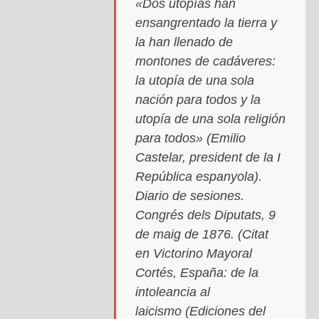
«Dos utopías han
ensangrentado la tierra y
la han llenado de
montones de cadáveres:
la utopía de una sola
nación para todos y la
utopía de una sola religión
para todos» (Emilio
Castelar, president de la I
República espanyola).
Diario de sesiones
.
Congrés dels Diputats, 9
de maig de 1876. (Citat
en Victorino Mayoral
Cortés,
España: de la
intoleancia al
laicismo
(Ediciones del