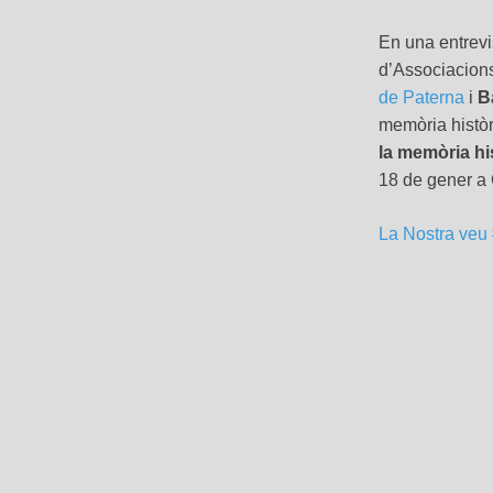
En una entrevi
d’Associacion
de Paterna
i
B
memòria històr
la memòria hi
18 de gener a 
La Nostra veu 