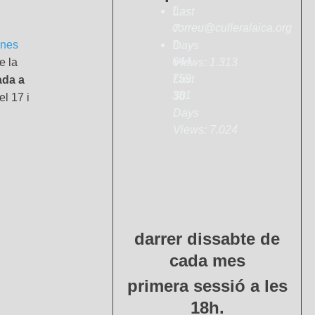
Last
correu@culleralaica.org
7
unes
Days
644
Views:
1.313
e la
759
Last
ada a
381
30
el 17 i
Days
Views:
7.024
darrer dissabte de
cada mes
primera sessió a les
18h.