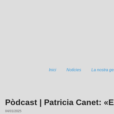
Inici
Notícies
La nostra ge
Pòdcast | Patricia Canet: «E
04/01/2025