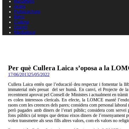
Iniciatives
Actes
Publicacions
Béns
Cultura
Opinió
Mediateca
Per què Cullera Laica s’oposa a la LO
17/06/2013
25/05/2022
Cullera Laica entén que l’educació deu respectar i fomentar la lli
immaterial més preuat del ser humà. En canvi, el Projecte de
recentment aprovat pel Consell de Ministres i actualment en tràmit p
es colen interessos clericals. En efecte, la LOMCE manté l’endoc
raons com les creences dels pares; considera com personal laboral (
però pagades amb diners de l’erari públic; considera com servei p
fons públics (al temps que detrau eixos diners de l’ensenyament p
volen transmetre als seus fills altres valors, com els valors no reli