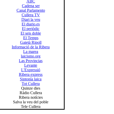
ABC
Cadena ser
Canal Parlamento
Cullera TV
Diari la veu
El diario.es
El periòdic
El seis doble
El Temps
Gaietà Ripoll
Informació de la Ribera
La marea
laicismo.org
Las Provincias
Levante
L'Expressió
Ribera express
Sintonía laica
Tot Cullera
Quinze dies
Ràdio Cullera
Ribera notícies
Salva la veu del poble
Tele Cullera