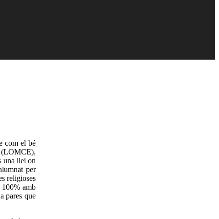
se com el bé
a” (LOMCE),
 una llei on
’alumnat per
s religioses
 al 100% amb
ha pares que