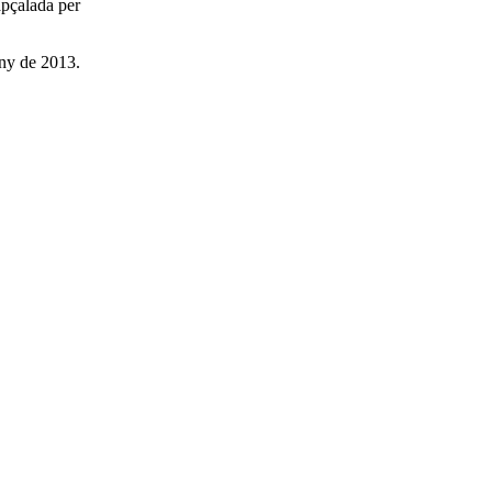
apçalada per
uny de 2013.