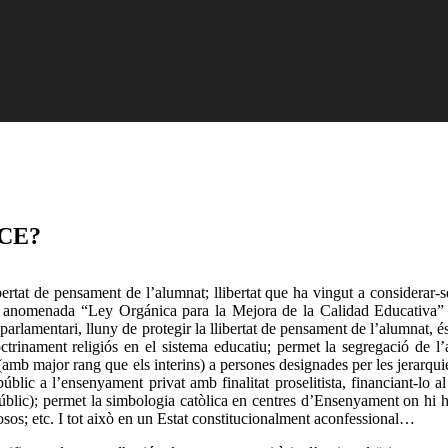
MCE?
bertat de pensament de l’alumnat; llibertat que ha vingut a considerar-
 la anomenada “Ley Orgánica para la Mejora de la Calidad Educativ
arlamentari, lluny de protegir la llibertat de pensament de l’alumnat, és
trinament religiós en el sistema educatiu; permet la segregació de l
amb major rang que els interins) a persones designades per les jerarquie
úblic a l’ensenyament privat amb finalitat proselitista, financiant-lo
úblic); permet la simbologia catòlica en centres d’Ensenyament on hi 
giosos; etc. I tot això en un Estat constitucionalment aconfessional…