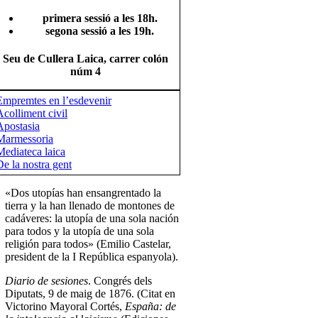
primera sessió a les 18h.
segona sessió a les 19h.
Seu de Cullera Laica, carrer colón
núm 4
Empremtes en l’esdevenir
Acolliment civil
Apostasia
Marmessoria
Mediateca laica
De la nostra gent
«Dos utopías han ensangrentado la
tierra y la han llenado de montones de
cadáveres: la utopía de una sola nación
para todos y la utopía de una sola
religión para todos» (Emilio Castelar,
president de la I República espanyola).
Diario de sesiones
. Congrés dels
Diputats, 9 de maig de 1876. (Citat en
Victorino Mayoral Cortés,
España: de