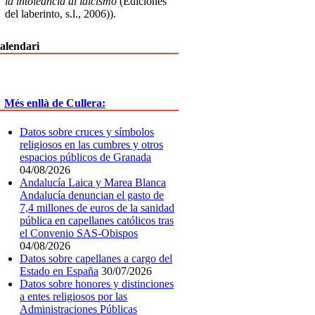
la intoleancia al laicismo
(Ediciones
del laberinto, s.l., 2006)).
alendari
Més enllà de Cullera:
Datos sobre cruces y símbolos
religiosos en las cumbres y otros
espacios públicos de Granada
04/08/2026
Andalucía Laica y Marea Blanca
Andalucía denuncian el gasto de
7,4 millones de euros de la sanidad
pública en capellanes católicos tras
el Convenio SAS-Obispos
04/08/2026
Datos sobre capellanes a cargo del
Estado en España
30/07/2026
Datos sobre honores y distinciones
a entes religiosos por las
Administraciones Públicas