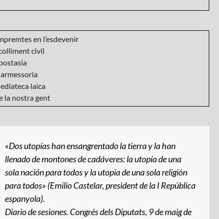
mpremtes en l’esdevenir
olliment civil
postasia
armessoria
ediateca laica
 la nostra gent
«Dos utopías han ensangrentado la tierra y la han
llenado de montones de cadáveres: la utopía de una
sola nación para todos y la utopía de una sola religión
para todos» (Emilio Castelar, president de la I República
espanyola).
Diario de sesiones
. Congrés dels Diputats, 9 de maig de