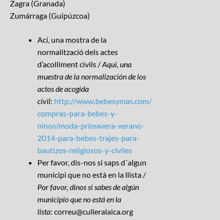
Zagra (Granada)
Zumárraga (Guipúzcoa)
Ací, una mostra de la
normalització dels actes
d’acolliment civils /
Aquí, una
muestra de la normalización de los
actos de acogida
civil
:
http://www.bebesymas.com/
compras-para-bebes-y-
ninos/moda-primavera-verano-
2014-para-bebes-trajes-para-
bautizos-religiosos-y-civiles
Per favor, dis-nos si saps d´algun
municipi que no està en la llista /
Por favor, dinos si sabes de algún
municipio que no está en la
lista
: correu@culleralaica.org