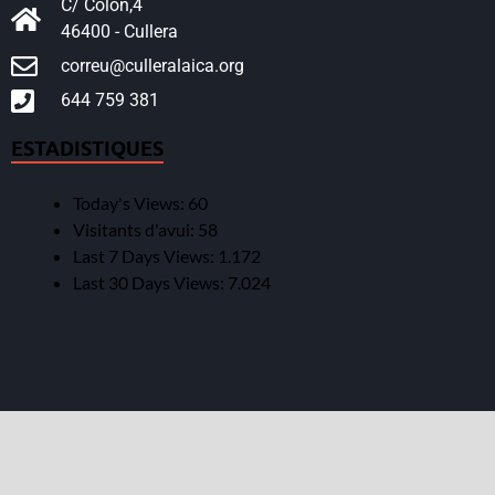
C/ Colon,4
46400 - Cullera
correu@culleralaica.org
644 759 381
ESTADISTIQUES
Today's Views:
60
Visitants d'avui:
58
Last 7 Days Views:
1.172
Last 30 Days Views:
7.024