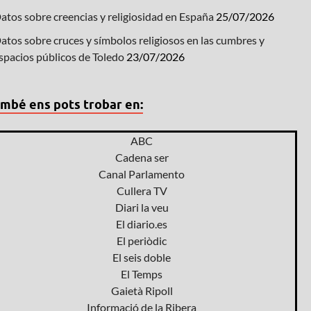
atos sobre creencias y religiosidad en España
25/07/2026
atos sobre cruces y símbolos religiosos en las cumbres y
spacios públicos de Toledo
23/07/2026
mbé ens pots trobar en:
ABC
Cadena ser
Canal Parlamento
Cullera TV
Diari la veu
El diario.es
El periòdic
El seis doble
El Temps
Gaietà Ripoll
Informació de la Ribera