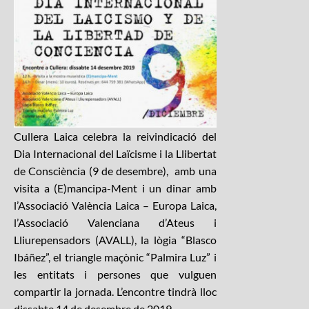
Cullera Laica celebra la reivindicació del
Dia Internacional del Laïcisme i la Llibertat
de Consciència (9 de desembre), amb una
visita a (E)mancipa-Ment i un dinar amb
l’
Associació València Laica – Europa Laica,
l’Associació Valenciana d’Ateus i
Lliurepensadors (AVALL), la lògia “Blasco
Ibáñez”, el triangle maçònic “Palmira Luz” i
les entitats i persones que vulguen
compartir la jornada. L’encontre tindrà lloc
dissabte 14 de desembre de 2019.