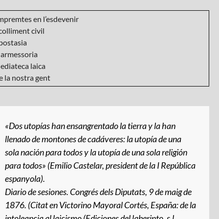
mpremtes en l’esdevenir
olliment civil
postasia
armessoria
ediateca laica
 la nostra gent
«Dos utopías han ensangrentado la tierra y la han
llenado de montones de cadáveres: la utopía de una
sola nación para todos y la utopía de una sola religión
para todos» (Emilio Castelar, president de la I República
espanyola).
Diario de sesiones
. Congrés dels Diputats, 9 de maig de
1876. (Citat en Victorino Mayoral Cortés,
España: de la
intoleancia al laicismo
(Ediciones del laberinto, s.l.,