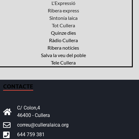
L'Expressió
Ribera express
Sintonía laica
Tot Cullera
Quinze dies
Ràdio Cullera
Ribera notícies
Salva la veu del poble
Tele Cullera
CONTACTE
C/ Colon,4
46400 - Cullera
correu@culleralaica.org
644 759 381