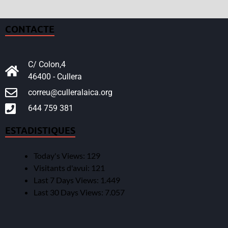
CONTACTE
C/ Colon,4
46400 - Cullera
correu@culleralaica.org
644 759 381
ESTADISTIQUES
Today's Views:
129
Visitants d'avui:
121
Last 7 Days Views:
1.449
Last 30 Days Views:
7.057