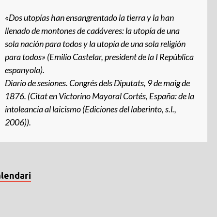
«Dos utopías han ensangrentado la tierra y la han
llenado de montones de cadáveres: la utopía de una
sola nación para todos y la utopía de una sola religión
para todos» (Emilio Castelar, president de la I República
espanyola).
Diario de sesiones
. Congrés dels Diputats, 9 de maig de
1876. (Citat en Victorino Mayoral Cortés,
España: de la
intoleancia al laicismo
(Ediciones del laberinto, s.l.,
2006)).
lendari