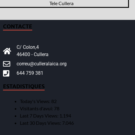
Tele Cullera
CONTACTE
C/ Colon,4
46400 - Cullera
correu@culleralaica.org
644 759 381
ESTADISTIQUES
Today's Views:
82
Visitants d'avui:
78
Last 7 Days Views:
1.194
Last 30 Days Views:
7.046