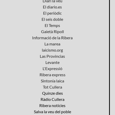
Diari la veu
El diario.es
El periòdic
El seis doble
El Temps
Gaietà Ripoll
Informació de la Ribera
La marea
laicismo.org
Las Provincias
Levante
L'Expressió
Ribera express
Sintonía laica
Tot Cullera
Quinze dies
Ràdio Cullera
Ribera notícies
Salva la veu del poble