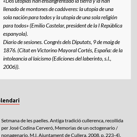
«Dos utopías han ensangrentado la tierra y la han
llenado de montones de cadáveres: la utopía de una
sola nación para todos y la utopía de una sola religión
para todos» (Emilio Castelar, president de la I República
espanyola).
Diario de sesiones
. Congrés dels Diputats, 9 de maig de
1876. (Citat en Victorino Mayoral Cortés,
España: de la
intoleancia al laicismo
(Ediciones del laberinto, s.l.,
2006)).
lendari
Setmana de les paelles. Antiga tradició cullerenca, recollida
per José Codina Cerveró, Memorias de un octogenario /
nonagenario, M.I. Ajuntament de Cullera, 2008, p. 223-4).