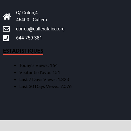
C/ Colon,4
46400 - Cullera
correu@culleralaica.org
644 759 381
ESTADISTIQUES
Today's Views:
164
Visitants d'avui:
151
Last 7 Days Views:
1.323
Last 30 Days Views:
7.076