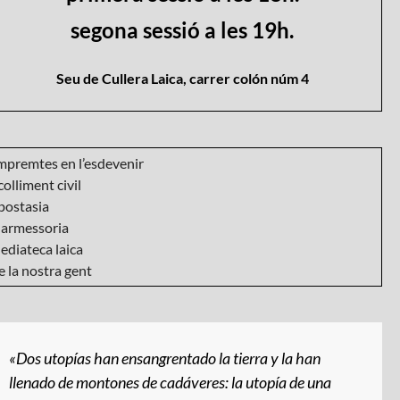
segona sessió a les 19h.
Seu de Cullera Laica, carrer colón núm 4
mpremtes en l’esdevenir
olliment civil
postasia
armessoria
ediateca laica
 la nostra gent
«Dos utopías han ensangrentado la tierra y la han
llenado de montones de cadáveres: la utopía de una