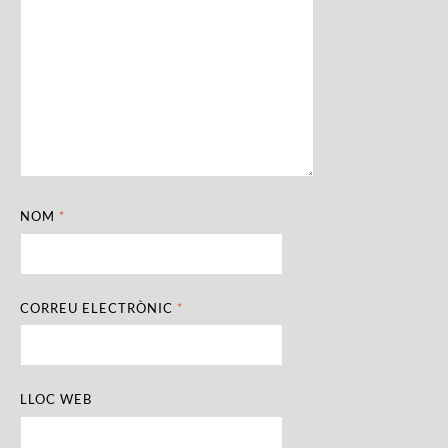
NOM
*
CORREU ELECTRÒNIC
*
LLOC WEB