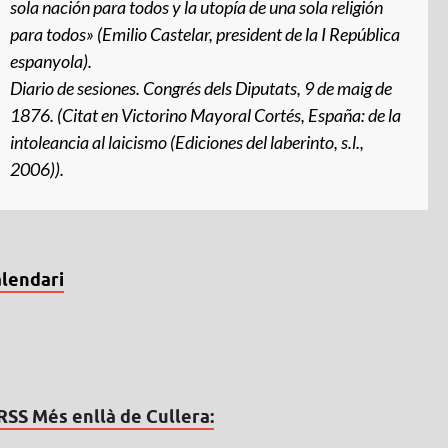
sola nación para todos y la utopía de una sola religión
para todos» (Emilio Castelar, president de la I República
espanyola).
Diario de sesiones
. Congrés dels Diputats, 9 de maig de
1876. (Citat en Victorino Mayoral Cortés,
España: de la
intoleancia al laicismo
(Ediciones del laberinto, s.l.,
2006)).
lendari
Més enllà de Cullera: