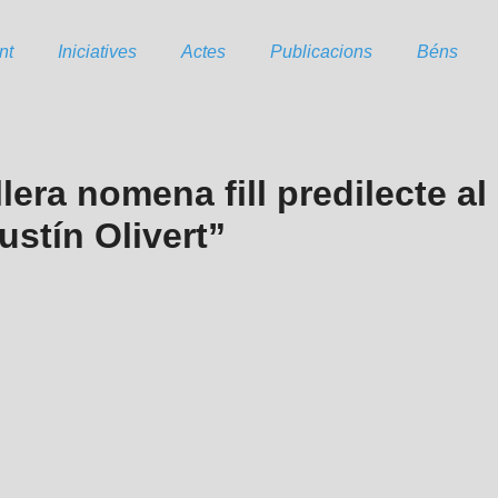
nt
Iniciatives
Actes
Publicacions
Béns
era nomena fill predilecte al
stín Olivert”