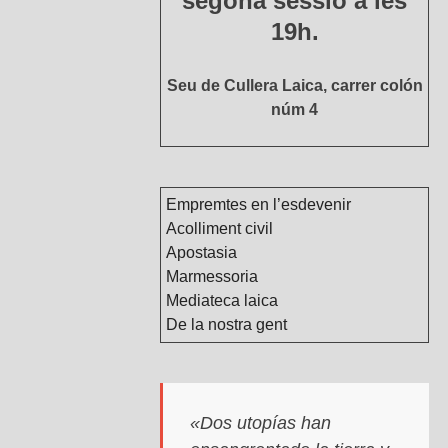
segona sessió a les
19h.
Seu de Cullera Laica, carrer colón
núm 4
Empremtes en l’esdevenir
Acolliment civil
Apostasia
Marmessoria
Mediateca laica
De la nostra gent
«Dos utopías han