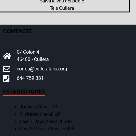
Salva la veu del poble
Tele Cullera
CONTACTE
C/ Colon,4
46400 - Cullera
correu@culleralaica.org
644 759 381
ESTADISTIQUES
Today's Views:
10
Visitants d'avui:
10
Last 7 Days Views:
1.330
Last 30 Days Views:
6.938