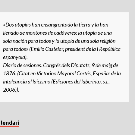
«Dos utopías han ensangrentado la tierra y la han
llenado de montones de cadáveres: la utopía de una
sola nación para todos y la utopía de una sola religión
para todos» (Emilio Castelar, president de la I República
espanyola).
Diario de sesiones
. Congrés dels Diputats, 9 de maig de
1876. (Citat en Victorino Mayoral Cortés,
España: de la
intoleancia al laicismo
(Ediciones del laberinto, s.l.,
2006)).
lendari