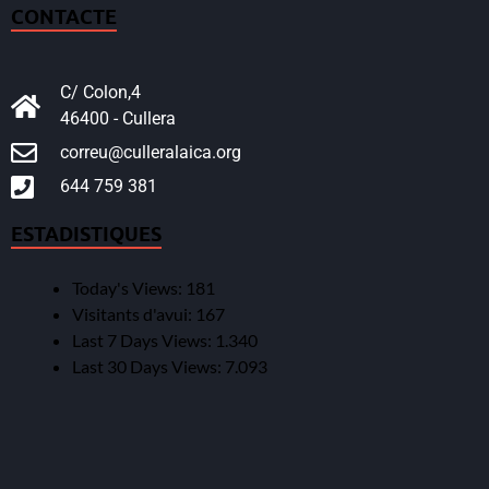
CONTACTE
C/ Colon,4
46400 - Cullera
correu@culleralaica.org
644 759 381
ESTADISTIQUES
Today's Views:
181
Visitants d'avui:
167
Last 7 Days Views:
1.340
Last 30 Days Views:
7.093