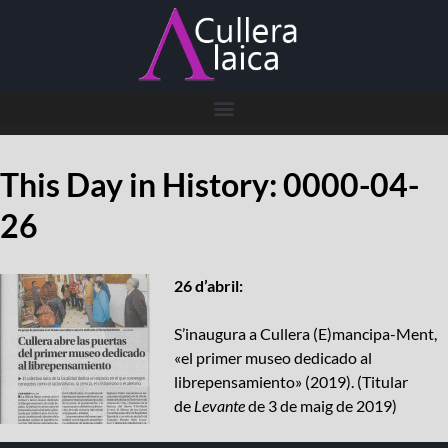
This Day in History: 0000-04-
26
26 d’abril:
S’inaugura a Cullera (E)mancipa-Ment,
«el primer museo dedicado al
librepensamiento» (2019). (
Titular
de
Levante
de 3 de maig de 2019
)