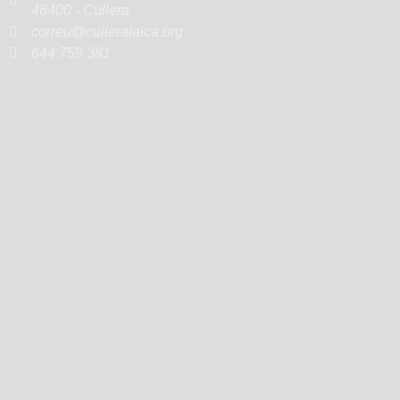
46400 - Cullera
correu@culleralaica.org
644 759 381