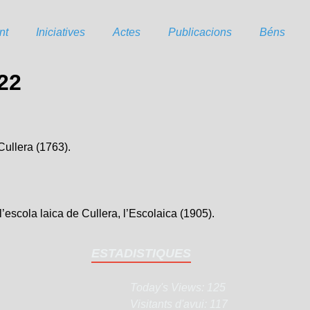
nt
Iniciatives
Actes
Publicacions
Béns
-22
Cullera (1763).
l’escola laica de Cullera, l’Escolaica (1905).
ESTADISTIQUES
Today's Views:
125
Visitants d'avui:
117