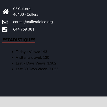
C/ Colon,4
46400 - Cullera
correu@culleralaica.org
644 759 381
ESTADISTIQUES
Today's Views:
143
Visitants d'avui:
130
Last 7 Days Views:
1.302
Last 30 Days Views:
7.055