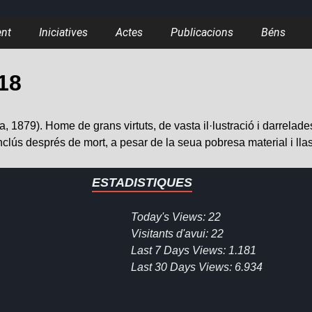
ent
Iniciatives
Actes
Publicacions
Béns
-18
1879). Home de grans virtuts, de vasta il·lustració i darrelades 
nclús després de mort, a pesar de la seua pobresa material i llast
ESTADISTIQUES
Today's Views:
22
Visitants d'avui:
22
Last 7 Days Views:
1.181
Last 30 Days Views:
6.934