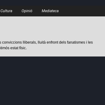
Cultura
Opinió
Mediateca
conviccions lliberals, lluità enfront dels fanatismes i les
imós estat físic.