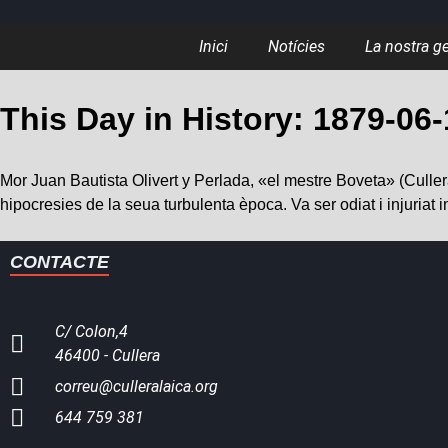
Inici
Notícies
La nostra g
This Day in History: 1879-06
Mor Juan Bautista Olivert y Perlada, «el mestre Boveta» (Cullera, 
hipocresies de la seua turbulenta època. Va ser odiat i injuriat i
CONTACTE
C/ Colon,4
46400 - Cullera
correu@culleralaica.org
644 759 381