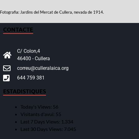
Fotografia: Jardins del Mercat de Cullera, nevada de 1914.
CONTACTE
C/ Colon,4
46400 - Cullera
correu@culleralaica.org
644 759 381
ESTADISTIQUES
Today's Views:
56
Visitants d'avui:
55
Last 7 Days Views:
1.334
Last 30 Days Views:
7.045